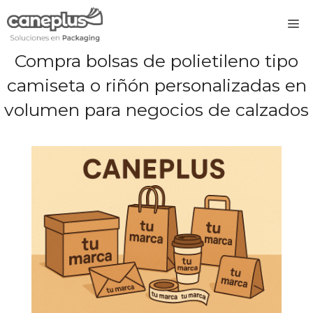
Saltar
M
al
contenido
Compra bolsas de polietileno tipo
camiseta o riñón personalizadas en
volumen para negocios de calzados