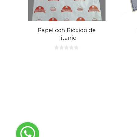
Papel con Bióxido de
Titanio
0
d
e
5