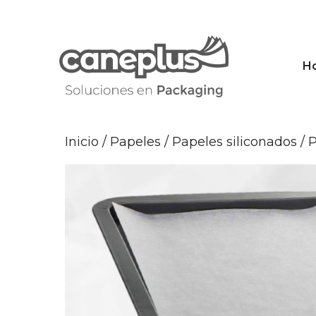
Saltar
al
contenido
H
Inicio
/
Papeles
/
Papeles siliconados
/ 