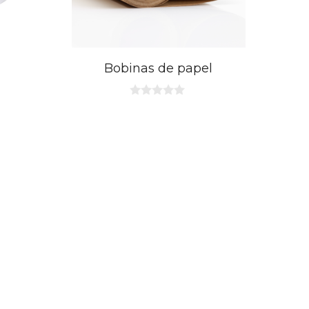
Bobinas de papel
0
d
e
5