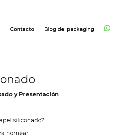
Contacto
Blog del packaging
iconado
sado y Presentación
papel siliconado?
ra hornear.