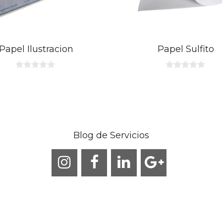
Papel Ilustracion
Papel Sulfito
0
0
d
d
e
e
5
5
Blog de Servicios