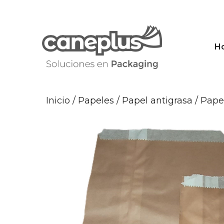
Saltar
al
contenido
H
Inicio
/
Papeles
/
Papel antigrasa
/ Pape