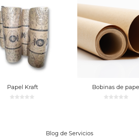
Papel Kraft
Bobinas de pape
0
0
d
d
e
e
5
5
Blog de Servicios