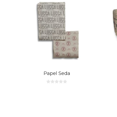
Papel Seda
0
d
e
5