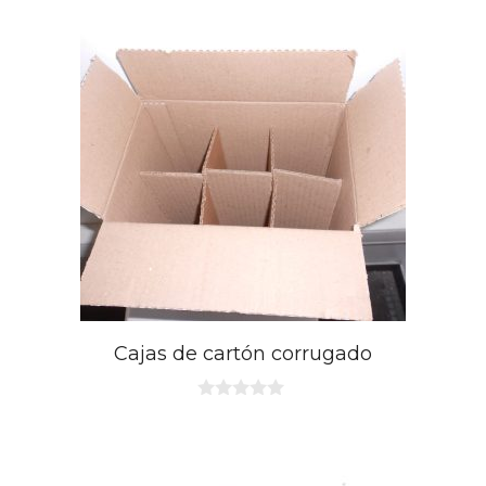
5
Cajas de cartón corrugado
0
d
e
5