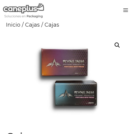
Saltar
M
al
contenido
Inicio
/
Cajas
/ Cajas