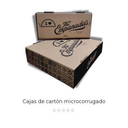
Cajas de cartón microcorrugado
0
d
e