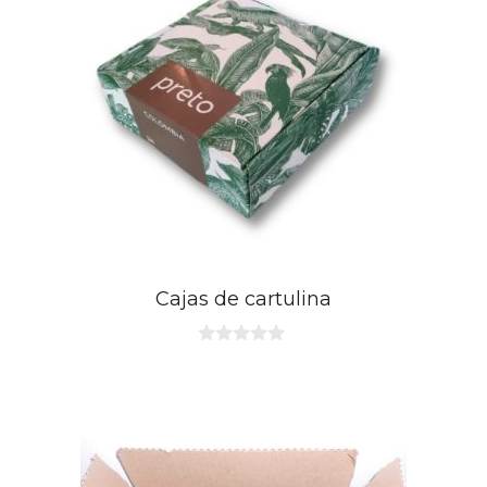
Cajas de cartulina
0
d
e
5