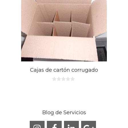
Cajas de cartón corrugado
0
d
e
5
Blog de Servicios