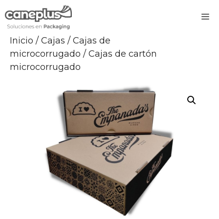
Saltar
M
al
contenido
Inicio
/
Cajas
/
Cajas de
microcorrugado
/ Cajas de cartón
microcorrugado