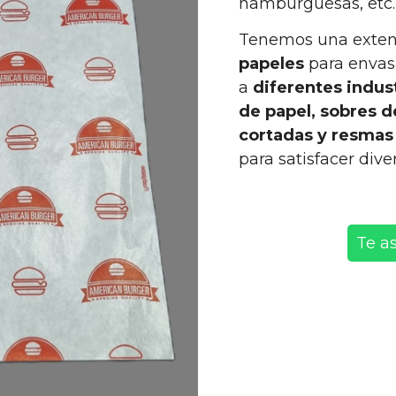
hamburguesas, etc.
Tenemos una exte
papeles
para envas
a
diferentes indus
de papel, sobres d
cortadas y resmas
para satisfacer di
Te a