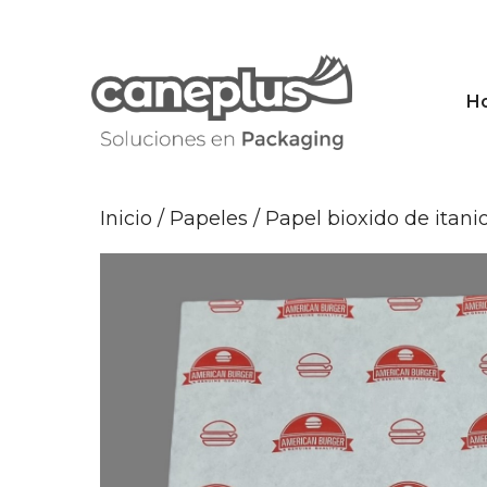
Saltar
al
contenido
H
Inicio
/
Papeles
/
Papel bioxido de itani