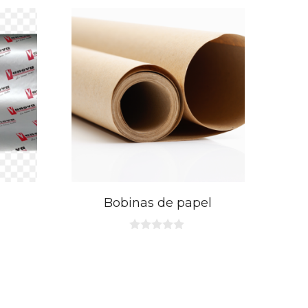
Bobinas de papel
0
d
e
5