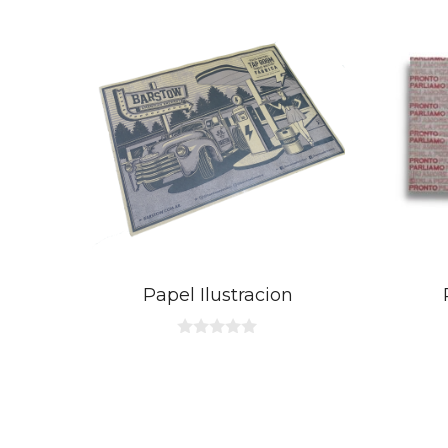
Papel Ilustracion
0
d
e
5