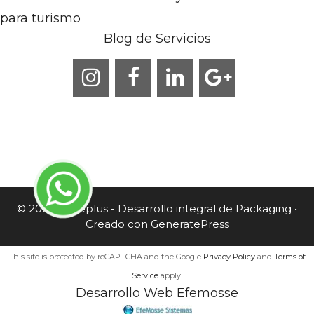
para turismo
Blog de Servicios
© 2026 Caneplus - Desarrollo integral de Packaging
•
Creado con
GeneratePress
This site is protected by reCAPTCHA and the Google
Privacy Policy
and
Terms of
Service
apply.
Desarrollo Web Efemosse