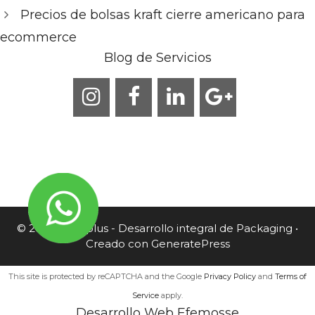
Precios de bolsas kraft cierre americano para
ecommerce
Blog de Servicios
© 2026 Caneplus - Desarrollo integral de Packaging
•
Creado con
GeneratePress
This site is protected by reCAPTCHA and the Google
Privacy Policy
and
Terms of
Service
apply.
Desarrollo Web Efemosse