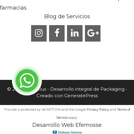
farmacias
Blog de Servicios
© 2026 Caneplus - Desarrollo integral de Packaging
•
Creado con
GeneratePress
This site is protected by reCAPTCHA and the Google
Privacy Policy
and
Terms of
Service
apply.
Desarrollo Web Efemosse