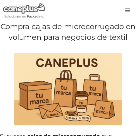
Saltar
M
al
contenido
Compra cajas de microcorrugado en
volumen para negocios de textil