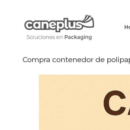
Saltar
al
contenido
H
Compra contenedor de polipap