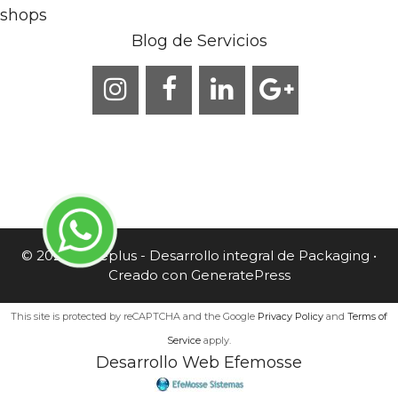
shops
Blog de Servicios
© 2026 Caneplus - Desarrollo integral de Packaging
•
Creado con
GeneratePress
This site is protected by reCAPTCHA and the Google
Privacy Policy
and
Terms of
Service
apply.
Desarrollo Web Efemosse