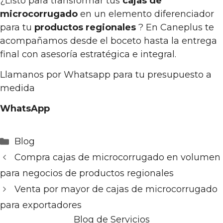
¿Listo para transformar tus
cajas de
microcorrugado
en un elemento diferenciador
para tu
productos regionales
? En Caneplus te
acompañamos desde el boceto hasta la entrega
final con asesoría estratégica e integral.
Llamanos por Whatsapp para tu presupuesto a
medida
WhatsApp
Categorías
Blog
Compra cajas de microcorrugado en volumen
para negocios de productos regionales
Venta por mayor de cajas de microcorrugado
para exportadores
Blog de Servicios