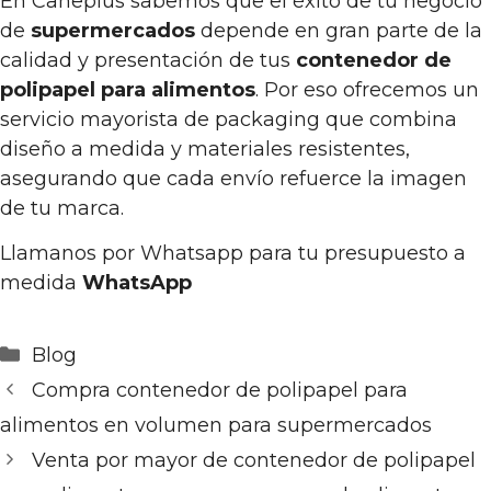
En Caneplus sabemos que el éxito de tu negocio
de
supermercados
depende en gran parte de la
calidad y presentación de tus
contenedor de
polipapel para alimentos
. Por eso ofrecemos un
servicio mayorista de packaging que combina
diseño a medida y materiales resistentes,
asegurando que cada envío refuerce la imagen
de tu marca.
Llamanos por Whatsapp para tu presupuesto a
medida
WhatsApp
Categorías
Blog
Compra contenedor de polipapel para
alimentos en volumen para supermercados
Venta por mayor de contenedor de polipapel