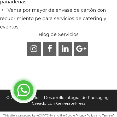
panaderias
Venta por mayor de envase de cartón con
recubrimiento pe para servicios de catering y
eventos
Blog de Servicios
© 2026 Caneplus - Desarrollo integral de Packaging
•
Creado con
GeneratePress
This site is protected by reCAPTCHA and the Google
Privacy Policy
and
Terms of