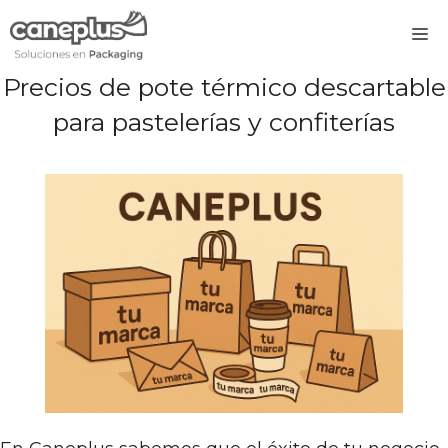
Saltar
M
al
contenido
Precios de pote térmico descartable
para pastelerías y confiterías