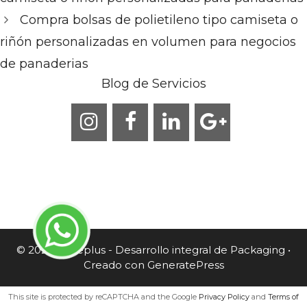
Compra bolsas de polietileno tipo camiseta o
riñón personalizadas en volumen para negocios
de panaderias
Blog de Servicios
© 2026 Caneplus - Desarrollo integral de Packaging
•
Creado con
GeneratePress
This site is protected by reCAPTCHA and the Google
Privacy Policy
and
Terms of