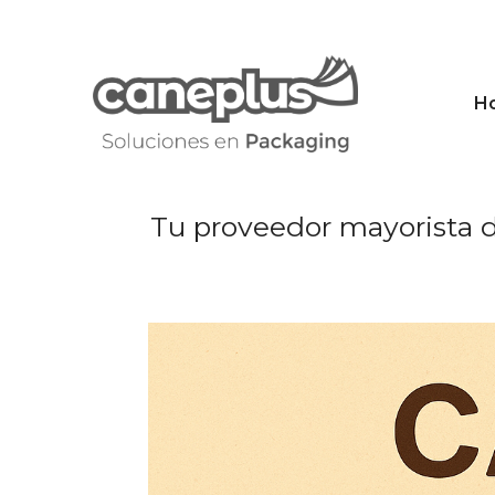
Saltar
al
contenido
H
Tu proveedor mayorista d