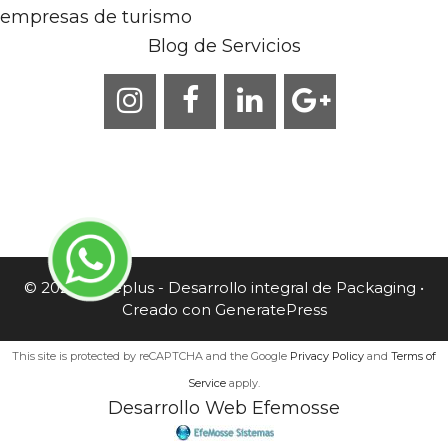
empresas de turismo
Blog de Servicios
© 2026 Caneplus - Desarrollo integral de Packaging
•
Creado con
GeneratePress
This site is protected by reCAPTCHA and the Google
Privacy Policy
and
Terms of
Service
apply.
Desarrollo Web Efemosse