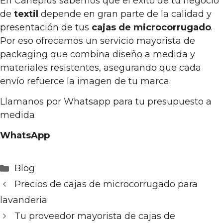
En Caneplus sabemos que el éxito de tu negocio
de
textil
depende en gran parte de la calidad y
presentación de tus
cajas de microcorrugado
.
Por eso ofrecemos un servicio mayorista de
packaging que combina diseño a medida y
materiales resistentes, asegurando que cada
envío refuerce la imagen de tu marca.
Llamanos por Whatsapp para tu presupuesto a
medida
WhatsApp
Categorías
Blog
Precios de cajas de microcorrugado para
lavanderia
Tu proveedor mayorista de cajas de