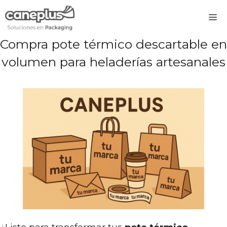
Saltar
M
al
contenido
Compra pote térmico descartable en
volumen para heladerías artesanales