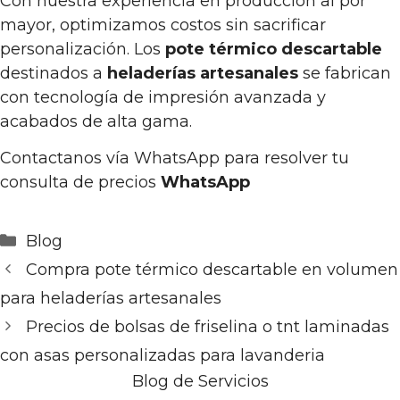
Con nuestra experiencia en producción al por
mayor, optimizamos costos sin sacrificar
personalización. Los
pote térmico descartable
destinados a
heladerías artesanales
se fabrican
con tecnología de impresión avanzada y
acabados de alta gama.
Contactanos vía WhatsApp para resolver tu
consulta de precios
WhatsApp
Categorías
Blog
Compra pote térmico descartable en volumen
para heladerías artesanales
Precios de bolsas de friselina o tnt laminadas
con asas personalizadas para lavanderia
Blog de Servicios