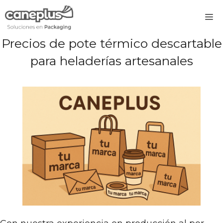
Saltar
M
al
contenido
Precios de pote térmico descartable
para heladerías artesanales