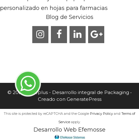
personalizado en hojas para farmacias
Blog de Servicios
© 2026 Caneplus - Desarrollo integral de Packaging
•
Creado con
GeneratePress
This site is protected by reCAPTCHA and the Google
Privacy Policy
and
Terms of
Service
apply.
Desarrollo Web Efemosse