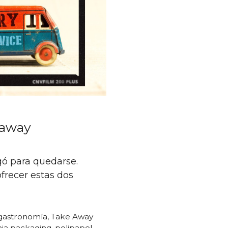
e away
gó para quedarse.
frecer estas dos
gastronomía
,
Take Away
ia packaging
,
polipapel
,