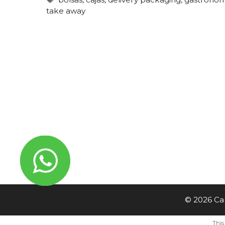
take away
© 2026 Can
This