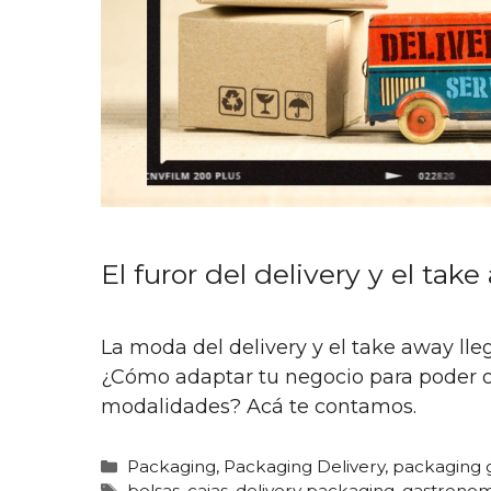
El furor del delivery y el tak
La moda del delivery y el take away lle
¿Cómo adaptar tu negocio para poder o
modalidades? Acá te contamos.
Categorías
Packaging
,
Packaging Delivery
,
packaging 
Etiquetas
bolsas
,
cajas
,
delivery packaging
,
gastronom