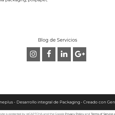
Blog de Servicios
eplus - Desarrollo integral de Packaging
• Creado con
Gen
 site is protected by reCAPTCHA and the Google
Privacy Policy
and
Terms of Service
a