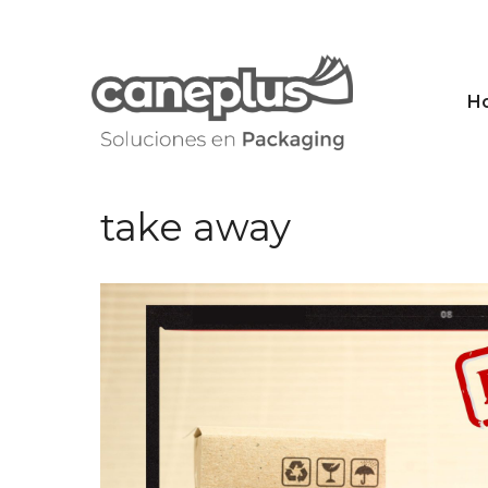
Saltar
al
contenido
H
take away